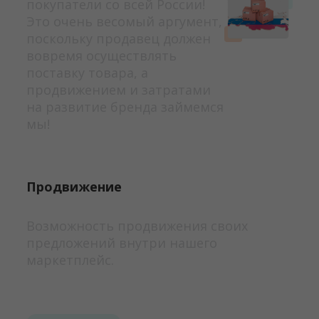
покупатели со всей России!
Это очень весомый аргумент,
поскольку продавец должен
вовремя осуществлять
поставку товара, а
продвижением и затратами
на развитие бренда займемся
мы!
Продвижение
Возможность продвижения своих
предложений внутри нашего
маркетплейс.