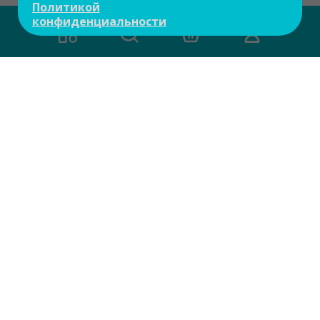
Политикой
конфиденциальности
Есть вопросы?
Задайте свой вопрос и мы ответим на
него в течение 10 мин.