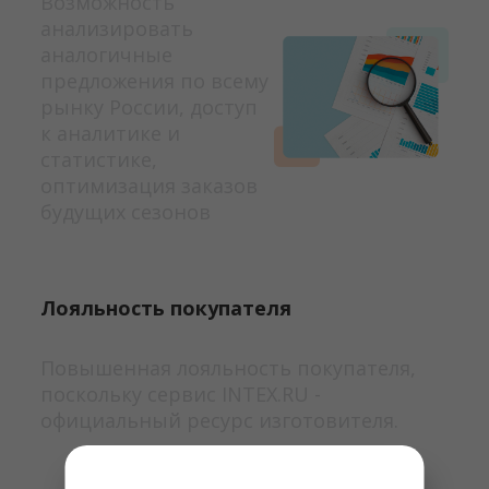
Возможность
анализировать
аналогичные
предложения по всему
рынку России, доступ
к аналитике и
статистике,
оптимизация заказов
будущих сезонов
Лояльность покупателя
Повышенная лояльность покупателя,
поскольку сервис INTEX.RU -
официальный ресурс изготовителя.