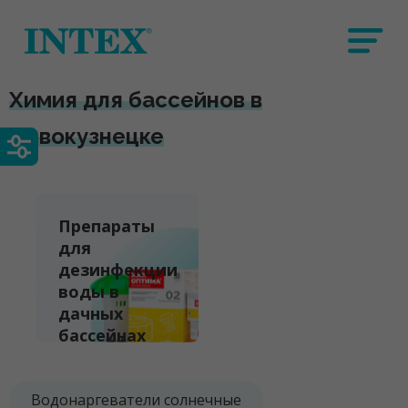
Химия для бассейнов в
Новокузнецке
Препараты
для
дезинфекции
воды в
дачных
бассейнах
Водонаргеватели солнечные