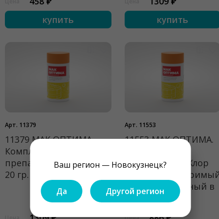
458 ₽
1309 ₽
Цена
Цена
купить
купить
Арт. 11379
Арт. 11553
11379 МАК ОПТИМА.
11553 МАК ОПТИМА.
Комплексный
Активная
препарат таблетки по
дезинфекция. Хлор
Ваш регион — Новокузнецк?
20 гр. 1 кг.
быстрорастворимы
гранулированный в
Да
Другой регион
пакетах. 480 г
1309 ₽
886 ₽
Цена
Цена