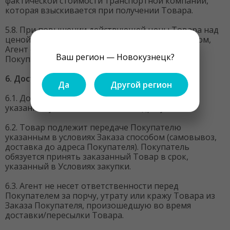
фактической стоимости транспортной компании,
которая взыскивается при получении Товара.
5.8. При повышении действующей цены Товара над
ценой, первоначально заявленной Поставщиком,
Агент обязан известить об этом Покупателя.
Ваш регион — Новокузнецк?
Покупатель имеет право отказаться от Заказа.
6. Доставка.
Да
Другой регион
6.1. Доставка может быть осуществлена по
указанному в Личном Кабинете адресу.
6.2. Товар подлежит передаче Покупателю
указанным в условиях Заказа способом (самовывоз,
доставка до адреса Покупателя). Покупатель
обязуется принять заказанный Товар в срок,
указанный в Условиях закупки.
6.3. Агент не несет ответственности перед
Покупателем за порчу, утрату или кражу Товара из
Заказа Покупателя, произошедшую во время
доставки/пересылки Товара.