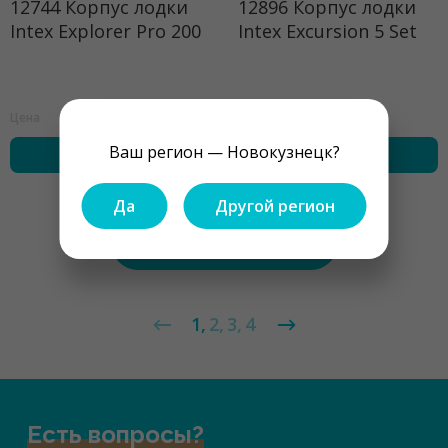
12744 Корпус лодки
12896 Корпус лодки
Intex Explorer Pro 200
Intex Excursion 5 Set
36100 ₽
20365 ₽
Цена
Цена
Ваш регион — Новокузнецк?
купить
купить
Да
Другой регион
Показать ещё
1
2
3
4
Есть вопросы?