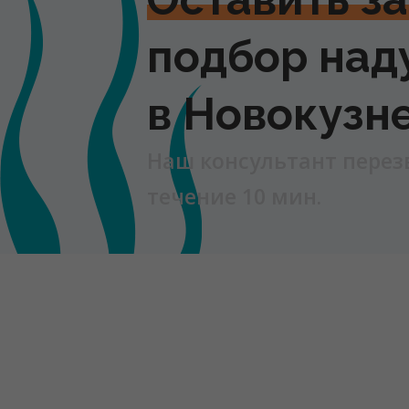
подбор над
в Новокузн
Наш консультант перез
течение 10 мин.