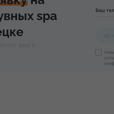
увных spa
ецке
ос
вонит вам в
Нажи
согл
кон