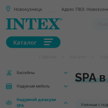
Новокузнецк
Адрес ПВЗ: Новокузне
Каталог
Главная
Каталог
Над
Бассейны
SPA в
Надувная мебель
Надувной джакузи
Уличные с по
SPA