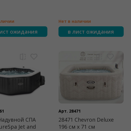
аличии
Нет в наличии
лист ожидания
в лист ожидания
61
Арт. 28471
Надувной СПА
28471 Chevron Deluxe
ureSpa Jet and
196 см х 71 см