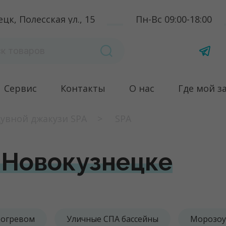
цк, Полесская ул., 15
Пн-Вс 09:00-18:00
Сервис
Контакты
О нас
Где мой з
увной джакузи SPA
SPA
 Новокузнецке
догревом
Уличные СПА бассейны
Морозоу