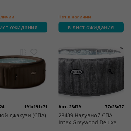
аличии
Нет в наличии
лист ожидания
в лист ожидания
24
191x191x71
Арт. 28439
77x28x77
ой джакузи (СПА)
28439 Надувной СПА
Intex Greywood Deluxe