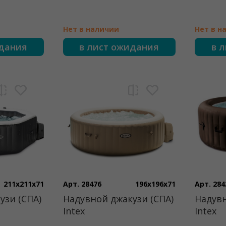
Нет в наличии
Нет в н
идания
в лист ожидания
в 
211x211x71
Арт. 28476
196x196x71
Арт. 284
узи (СПА)
Надувной джакузи (СПА)
Надувн
Intex
Intex