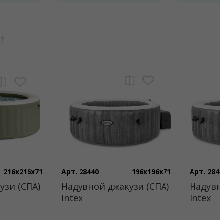
216x216x71
Арт. 28440
196x196x71
Арт. 284
узи (СПА)
Надувной джакузи (СПА)
Надувн
Intex
Intex