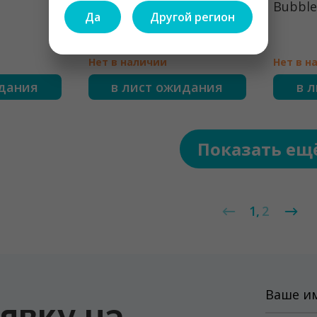
Bubble Deluxe
Bubble
Да
Другой регион
Нет в наличии
Нет в н
идания
в лист ожидания
в 
Показать ещ
1
2
аявку
на