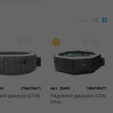
Вид
42
216x216x71
Арт. 28458
180x180x71
ой джакузи (СПА)
Надувной джакузи (СПА)
Intex