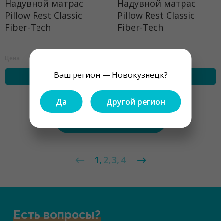
Надувной матрас
Надувной матрас
Pillow Rest Classic
Pillow Rest Classic
Fiber-Tech
Fiber-Tech
2935 ₽
3215 ₽
Цена
Цена
Ваш регион — Новокузнецк?
купить
купить
Да
Другой регион
Показать ещё
1
2
3
4
Есть вопросы?