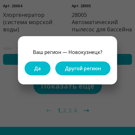
Арт. 26664
Арт. 28005
Хлоргенератор
28005
(система морской
Автоматический
воды)
пылесос для бассейна
19880 ₽
10667 ₽
Цена
Цена
Ваш регион — Новокузнецк?
купить
купить
Да
Другой регион
Показать ещё
1
2
3
4