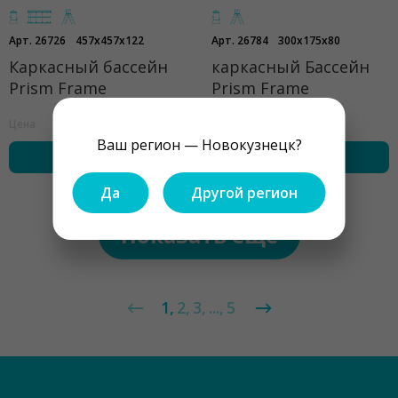
Арт. 26726
457x457x122
Арт. 26784
300x175x80
Каркасный бассейн
каркасный Бассейн
Prism Frame
Prism Frame
33500 ₽
26500 ₽
Цена
Цена
Ваш регион — Новокузнецк?
купить
купить
Да
Другой регион
Показать ещё
1
2
3
...
5