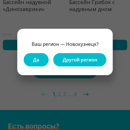
Бассейн надувной
Бассейн Грибок с
«Динозаврики»
надувным дном
345 ₽
1439 ₽
Цена
Цена
Ваш регион — Новокузнецк?
купить
купить
Да
Другой регион
Показать ещё
1
2
3
...
6
Есть вопросы?